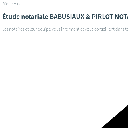
Bienvenue !
Étude notariale
BABUSIAUX & PIRLOT NOT
Les notaires et leur équipe vous informent et vous conseillent dans t